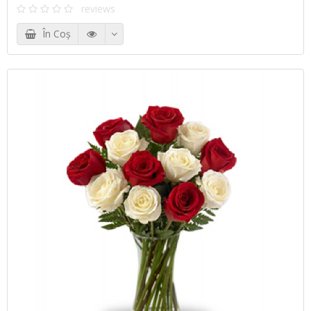
reviews
În Coş