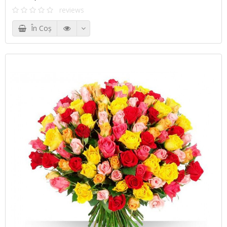
reviews
În Coş