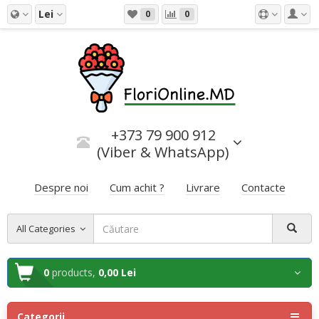
Lei
0
0
+373 79 900 912
(Viber & WhatsApp)
Despre noi
Cum achit ?
Livrare
Contacte
All Categories
0
products,
0,00 Lei
Categorii