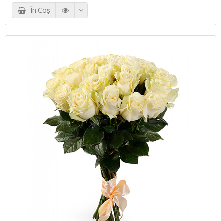
În Coş