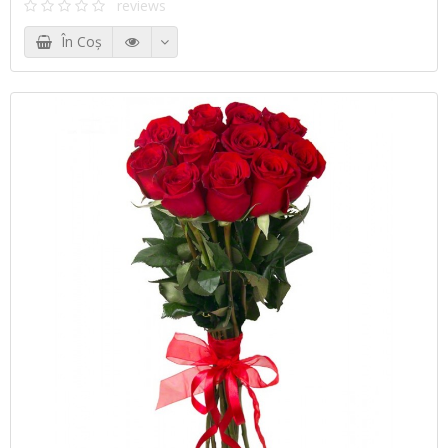
reviews
În Coş