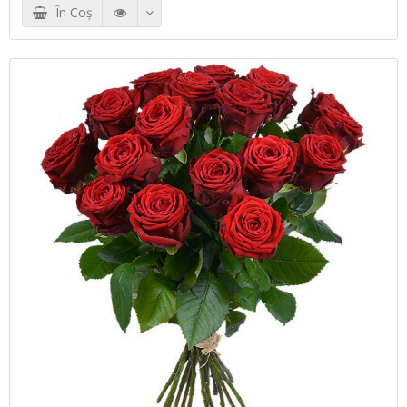
În Coş