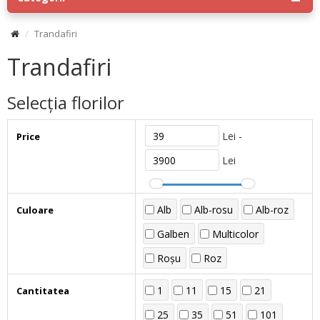
Trandafiri
Trandafiri
Selecția florilor
Lei -
Price
Lei
Alb
Alb-rosu
Alb-roz
Culoare
Galben
Multicolor
Roșu
Roz
1
11
15
21
Cantitatea
25
35
51
101