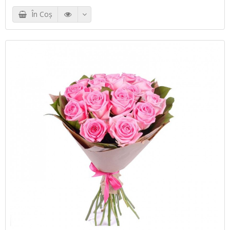
În Coş