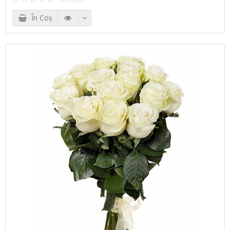
În Coş