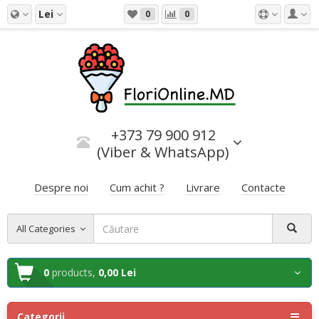
Lei
0
0
+373 79 900 912
(Viber & WhatsApp)
Despre noi
Cum achit ?
Livrare
Contacte
All Categories
0
products,
0,00 Lei
Categorii