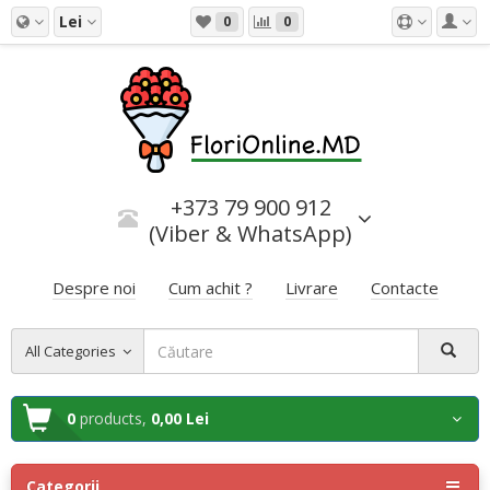
Lei
0
0
+373 79 900 912
(Viber & WhatsApp)
Despre noi
Cum achit ?
Livrare
Contacte
All Categories
0
products,
0,00 Lei
Categorii