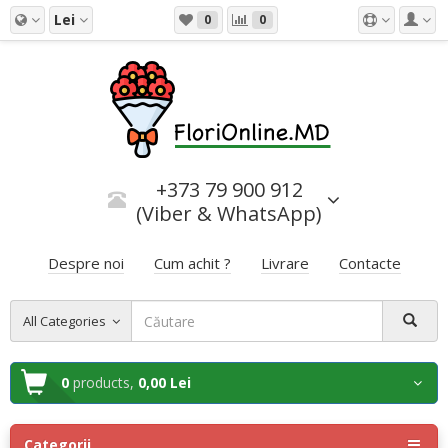
Lei
0
0
+373 79 900 912
(Viber & WhatsApp)
Despre noi
Cum achit ?
Livrare
Contacte
All Categories
0
products,
0,00 Lei
Categorii