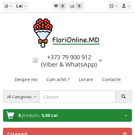
Lei
0
0
+373 79 900 912
(Viber & WhatsApp)
Despre noi
Cum achit ?
Livrare
Contacte
All Categories
0
products,
0,00 Lei
Categorii