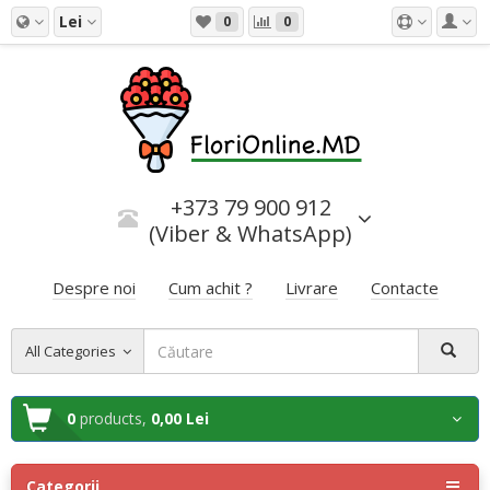
Lei
0
0
+373 79 900 912
(Viber & WhatsApp)
Despre noi
Cum achit ?
Livrare
Contacte
All Categories
0
products,
0,00 Lei
Categorii