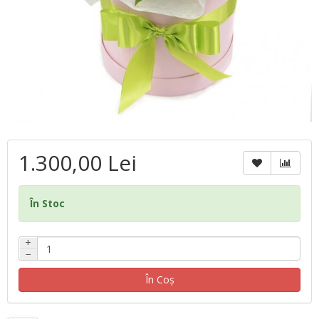
1.300,00 Lei
În Stoc
+
−
În Coş