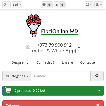
Lei
0
0
+373 79 900 912
(Viber & WhatsApp)
Despre noi
Cum achit ?
Livrare
Contacte
All Categories
0
products,
0,00 Lei
Categorii