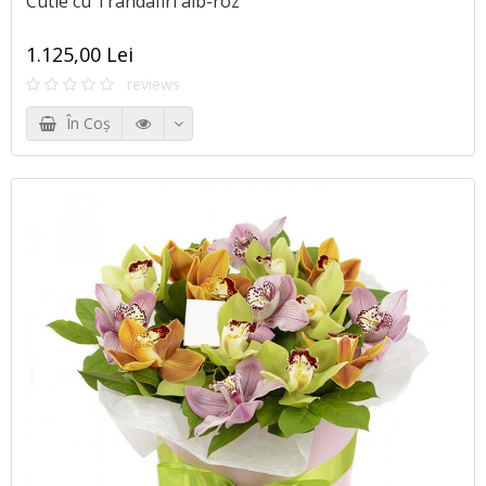
Cutie cu Trandafiri alb-roz
1.125,00 Lei
reviews
În Coş