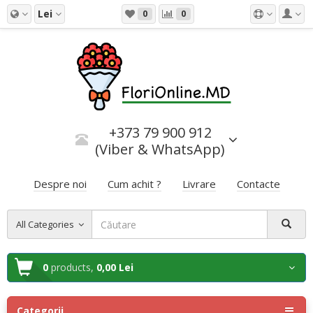
Lei
0
0
+373 79 900 912
(Viber & WhatsApp)
Despre noi
Cum achit ?
Livrare
Contacte
All Categories
0
products,
0,00 Lei
Categorii